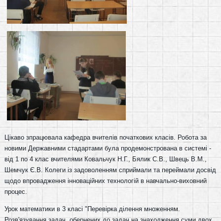
Цікаво зпрацювала кафедра вчителів початкових класів. Робота за
новими Державними стадартами була продемонстрована в системі -
від 1 по 4 клас вчителями Ковальчук Н.Г., Бялик С.В., Швець В.М.,
Шемчук Є.В. Колеги із задоволенням сприймали та переймали досвід
щодо впровадження інноваційних технологій в навчально-виховний
процес.
Урок математики в 3 класі "Перевірка ділення множенням.
Розв'язування задач, обернених до задач на знаходження суми двох