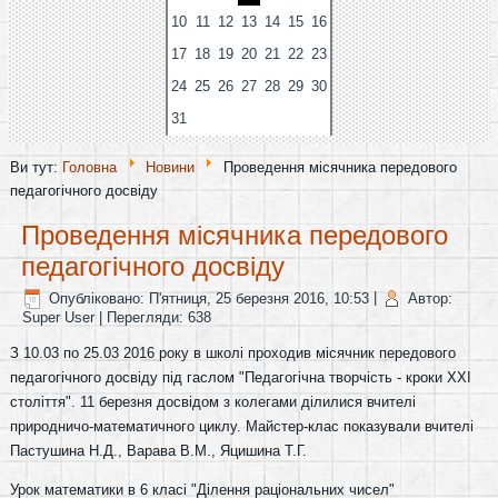
10
11
12
13
14
15
16
17
18
19
20
21
22
23
24
25
26
27
28
29
30
31
Ви тут:
Головна
Новини
Проведення місячника передового
педагогічного досвіду
Проведення місячника передового
педагогічного досвіду
Опубліковано: П'ятниця, 25 березня 2016, 10:53
|
Автор:
Super User
| Перегляди: 638
З 10.03 по 25.03 2016 року в школі проходив місячник передового
педагогічного досвіду під гаслом "Педагогічна творчість - кроки XXI
століття". 11 березня досвідом з колегами ділилися вчителі
природничо-математичного циклу. Майстер-клас показували вчителі
Пастушина Н.Д., Варава В.М., Яцишина Т.Г.
Урок математики в 6 класі "Ділення раціональних чисел"