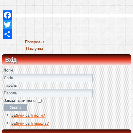
Facebook
Twitter
Share
Попередня
Наступна
Вхід
Логін
Пароль
Запам'ятати мене
Увійти
Забули свій логін?
Забули свій пароль?