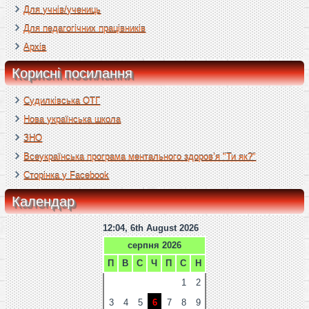
Для учнів/учениць
Для педагогічних працівників
Архів
Корисні посилання
Судилківська ОТГ
Нова українська школа
ЗНО
Всеукраїнська програма ментального здоров’я "Ти як?"
Сторінка у Facebook
Календар
12:04, 6th August 2026
серпня 2026
П
В
С
Ч
П
С
Н
1
2
3
4
5
6
7
8
9