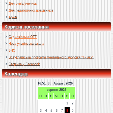
Для учнів/учениць
Для педагогічних працівників
Архів
Корисні посилання
Судилківська ОТГ
Нова українська школа
ЗНО
Всеукраїнська програма ментального здоров’я "Ти як?"
Сторінка у Facebook
Календар
16:51, 8th August 2026
серпня 2026
П
В
С
Ч
П
С
Н
1
2
3
4
5
6
7
8
9