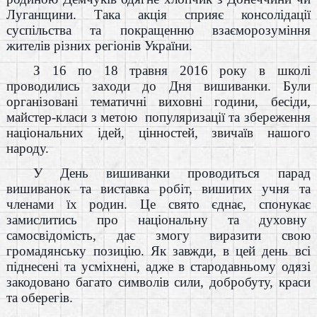
Луганщини. Така акція сприяє консолідації
суспільства та покращенню взаєморозуміння
жителів різних регіонів України.
З 16 по 18 травня 2016 року в школі
проводились заходи до Дня вишиванки. Були
організовані тематичні виховні години, бесіди,
майстер-класи з метою
популяризації та збереження
національних ідей, цінностей, звичаїв нашого
народу.
У День вишиванки проводиться парад
вишиванок та виставка робіт, вишитих учня та
членами їх родин. Це свято єднає, спонукає
замислитись про національну та духовну
самосвідомість, дає змогу виразити свою
громадянську позицію. Як завжди, в цей день всі
піднесені та усміхнені, адже в стародавньому одязі
закодовано багато символів сили, добробуту, краси
та оберегів.