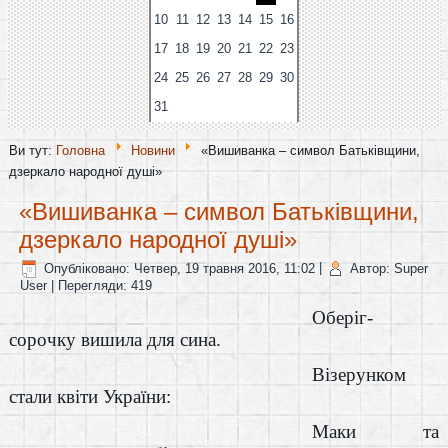
10
11
12
13
14
15
16
17
18
19
20
21
22
23
24
25
26
27
28
29
30
31
Ви тут:
Головна
Новини
«Вишиванка – символ Батьківщини,
дзеркало народної душі»
«Вишиванка – символ Батьківщини,
дзеркало народної душі»
Опубліковано: Четвер, 19 травня 2016, 11:02
|
Автор: Super
User
| Перегляди: 419
Оберіг-
сорочку вишила для сина.
Візерунком
стали квіти України:
Маки та