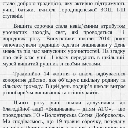
стало доброю традицією, яку активно підтримують
учні, батьки, вчителі Городищенської ЗОШ І-ІІІ
ступенів.
Вишита сорочка стала невід’ємним атрибутом
урочистих заходів, свят, які проводяться
і
впродовж року. Випускники школи 2014 року
започаткували традицію одягати вишиванки у День
знань та під час випускних урочистостей. На згадку
про свій клас учні 11 класу передають в шкільний
музей вишитий рушник зі своїми іменами.
Традиційно 14 жовтня в школі відбувається
колоритне дійство, яке об’єднує шкільну родину та
сільську громаду. В цей день подвір’я школи виграє
різнобарв’ям вишиванок та осінніх квітів.
Цього року учні школи долучилися до
благодійної акції «Вишиванка – дітям АТО»,
що
проводилась ГО «Волонтерська Сотня
Доброволя».
Ми сподіваємось, що 19 травня сорочку, передану
родиною Демчуків одягне хлопчик з Донеччини чи