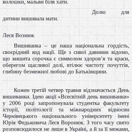
волошки, мальви біля хати.
Долю для
дитини вишивала мати.
Леся Вознюк
Вишиванка – це наша національна гордість,
своєрідний код нації. Ще з сивої давнини відомо,
що вишита сорочка є символом здоров’я та краси,
оберегом щасливої долі, втілює чистоту почуттів,
глибину безмежної любові до Батьківщини.
Кожен третій четвер травня відзначається День
вишиванки. Ідею акції «Всесвітній день вишиванки»
у 2006 році запропонувала студентка факультету
історії, політології та міжнародних відносин
Чернівецького національного університету імені
Юрія Федьковича Леся Воронюк. З того часу свято
розповсюдилося не лише в Україні, а й за її межами,