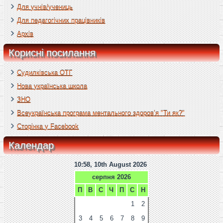
Для учнів/учениць
Для педагогічних працівників
Архів
Корисні посилання
Судилківська ОТГ
Нова українська школа
ЗНО
Всеукраїнська програма ментального здоров’я "Ти як?"
Сторінка у Facebook
Календар
10:58, 10th August 2026
серпня 2026
П
В
С
Ч
П
С
Н
1
2
3
4
5
6
7
8
9