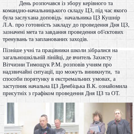
День розпочався із збору керівного та
командно-начальницького складу ЦЗ, під час якого
була заслухана доповідь начальника ЦЗ Кушнір
Л.А. про готовність закладу до проведення Дня ЦЗ,
зазначені мета та завдання проведення об'єктових
тренувань та запланованих заходів.
Пізніше учні та працівники школи зібралися на
загальношкільній лінійці, де вчитель Захисту
Вітчизни Тимощук Р.М. розповів учням про
надзвичайні ситуації, що можуть виникнути, та
способи порятунку в екстремальних умовах, а
заступник начальна ЦЗ Дембіцька В.К. ознайомила
присутніх з графіком проведення Дня ЦЗ та ОТ.