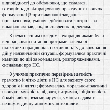
відповідності до обстановки, що склалася,
готовність до відпрацювання практичних навичок
формувань ЦЗ при виконанні завдань за
призначенням, уміння здійснювати контроль за
виконанням завдань, поставлених підлеглим.
З педагогічним складом, техпрацівниками були
відпрацьовані питання програми загальної
підготовки працівників і готовність їх до виконання
дій у надзвичайній ситуації, формувалися практичні
навички до дій за командами, розпорядженнями,
сигналами про НС.
З учнями практично перевірена здатність
грамотно й чітко діяти в НС для захисту свого
здоров’я й життя; формувались морально-практичні
навички: мужність, відвага, витримка, ініціативність
й кмітливість, взаємовиручка, уміння надавати
першу медичну допомогу потерпілим.