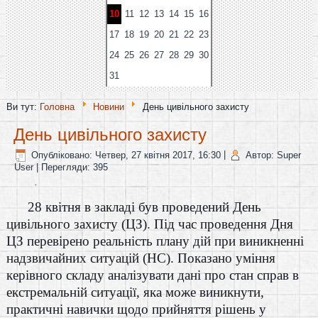
10
11
12
13
14
15
16
17
18
19
20
21
22
23
24
25
26
27
28
29
30
31
Ви тут:
Головна
Новини
День цивільного захисту
День цивільного захисту
Опубліковано: Четвер, 27 квітня 2017, 16:30
|
Автор: Super
User
| Перегляди: 395
.
28 квітня в закладі був проведений День
цивільного захисту (ЦЗ). Під час проведення Дня
ЦЗ перевірено реальність плану дій при виникненні
надзвичайних ситуацій (НС). Показано уміння
керівного складу аналізувати дані про стан справ в
екстремальній ситуації, яка може виникнути,
практичні навички щодо прийняття рішень у