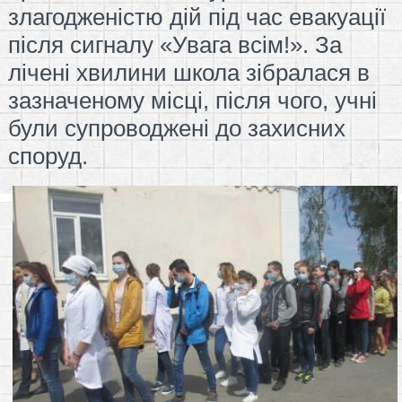
злагодженістю дій під час евакуації
після сигналу «Увага всім!». За
лічені хвилини школа зібралася в
зазначеному місці, після чого, учні
були супроводжені до захисних
споруд.