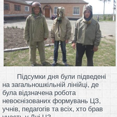
Підсумки дня були підведені
на загальношкільній лінійці, де
була відзначена робота
невоєнізованих формувань ЦЗ,
учнів, педагогів та всіх, хто брав
участь у Дні ЦЗ.