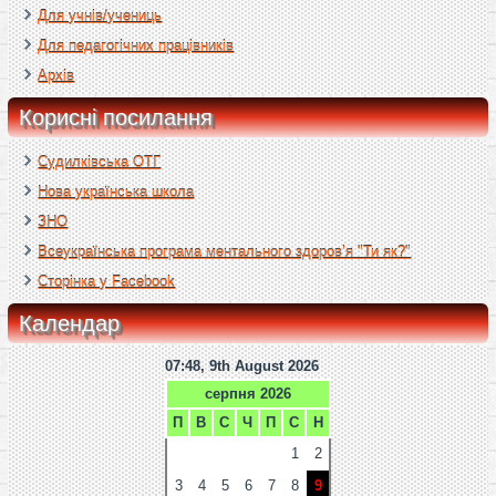
Для учнів/учениць
Для педагогічних працівників
Архів
Корисні посилання
Судилківська ОТГ
Нова українська школа
ЗНО
Всеукраїнська програма ментального здоров’я "Ти як?"
Сторінка у Facebook
Календар
07:48, 9th August 2026
серпня 2026
П
В
С
Ч
П
С
Н
1
2
3
4
5
6
7
8
9