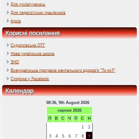
Для учнів/учениць
Для педагогічних працівників
Архів
Корисні посилання
Судилківська ОТГ
Нова українська школа
ЗНО
Всеукраїнська програма ментального здоров’я "Ти як?"
Сторінка у Facebook
Календар
08:36, 9th August 2026
серпня 2026
П
В
С
Ч
П
С
Н
1
2
3
4
5
6
7
8
9