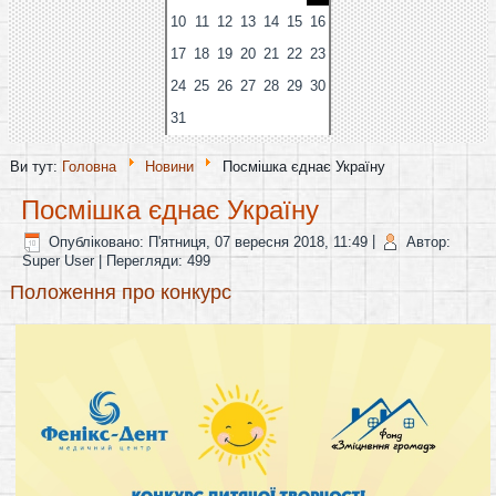
10
11
12
13
14
15
16
17
18
19
20
21
22
23
24
25
26
27
28
29
30
31
Ви тут:
Головна
Новини
Посмішка єднає Україну
Посмішка єднає Україну
Опубліковано: П'ятниця, 07 вересня 2018, 11:49
|
Автор:
Super User
| Перегляди: 499
Положення про конкурс