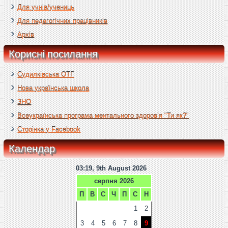
Для учнів/учениць
Для педагогічних працівників
Архів
Корисні посилання
Судилківська ОТГ
Нова українська школа
ЗНО
Всеукраїнська програма ментального здоров’я "Ти як?"
Сторінка у Facebook
Календар
03:19, 9th August 2026
серпня 2026
П
В
С
Ч
П
С
Н
1
2
3
4
5
6
7
8
9