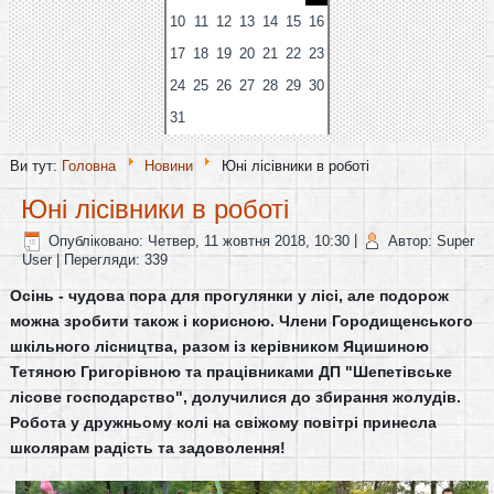
10
11
12
13
14
15
16
17
18
19
20
21
22
23
24
25
26
27
28
29
30
31
Ви тут:
Головна
Новини
Юні лісівники в роботі
Юні лісівники в роботі
Опубліковано: Четвер, 11 жовтня 2018, 10:30
|
Автор: Super
User
| Перегляди: 339
Осінь - чудова пора для прогулянки у лісі, але подорож
можна зробити також і корисною. Члени Городищенського
шкільного лісництва, разом із керівником Яцишиною
Тетяною Григорівною та працівниками ДП "Шепетівське
лісове господарство", долучилися до збирання жолудів.
Робота у дружньому колі на свіжому повітрі принесла
школярам радість та задоволення!