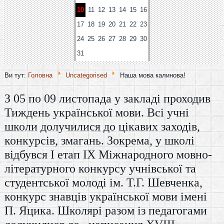
10
11
12
13
14
15
16
17
18
19
20
21
22
23
24
25
26
27
28
29
30
31
Ви тут:
Головна
Uncategorised
Наша мова калинова!
З 05 по 09 листопада у закладі проходив
Тиждень української мови. Всі учні
школи долучилися до цікавих заходів,
конкурсів, змагань. Зокрема, у школі
відбувся І етап ІХ Міжнародного мовно-
літературного конкурсу учнівської та
студентської молоді ім. Т.Г. Шевченка,
конкурс знавців української мови імені
П. Яцика. Школярі разом із педагогами