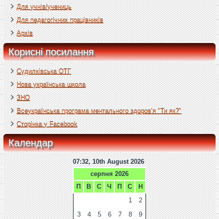
Для учнів/учениць
Для педагогічних працівників
Архів
Корисні посилання
Судилківська ОТГ
Нова українська школа
ЗНО
Всеукраїнська програма ментального здоров’я "Ти як?"
Сторінка у Facebook
Календар
07:32, 10th August 2026
серпня 2026
П
В
С
Ч
П
С
Н
1
2
3
4
5
6
7
8
9