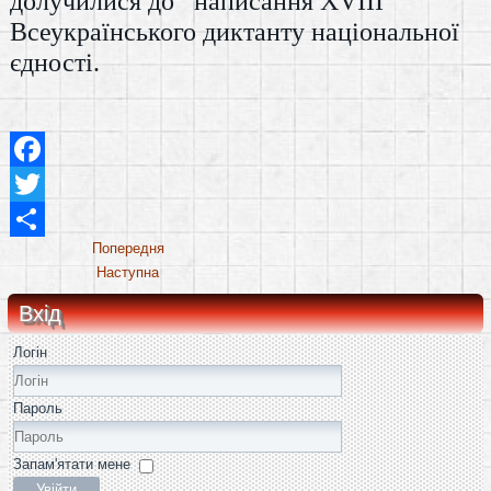
долучилися до написання XVIII
Всеукраїнського диктанту національної
єдності.
Facebook
Twitter
Share
Попередня
Наступна
Вхід
Логін
Пароль
Запам'ятати мене
Увійти