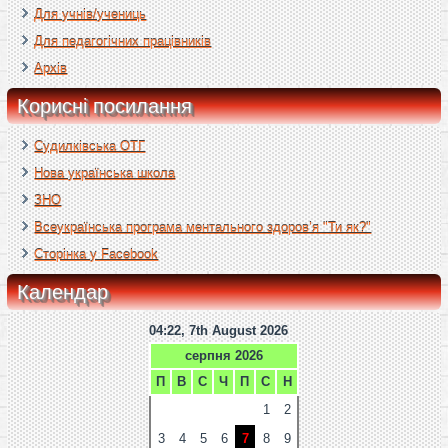
Для учнів/учениць
Для педагогічних працівників
Архів
Корисні посилання
Судилківська ОТГ
Нова українська школа
ЗНО
Всеукраїнська програма ментального здоров’я "Ти як?"
Сторінка у Facebook
Календар
04:22, 7th August 2026
серпня 2026
П
В
С
Ч
П
С
Н
1
2
3
4
5
6
7
8
9