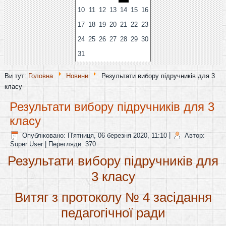
10
11
12
13
14
15
16
17
18
19
20
21
22
23
24
25
26
27
28
29
30
31
Ви тут:
Головна
Новини
Результати вибору підручників для 3
класу
Результати вибору підручників для 3
класу
Опубліковано: П'ятниця, 06 березня 2020, 11:10
|
Автор:
Super User
| Перегляди: 370
Результати вибору підручників для
3 класу
Витяг з протоколу № 4 засідання
педагогічної ради