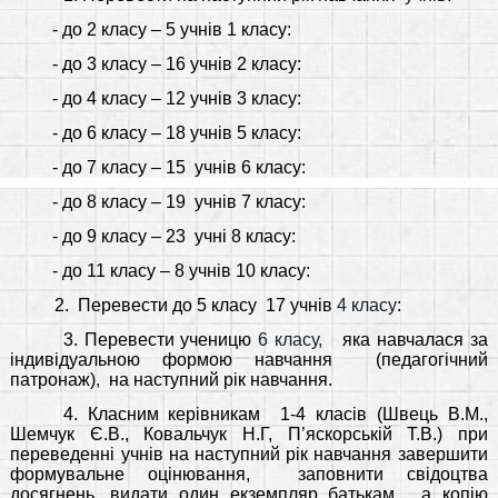
- до 2 класу – 5 учнів 1 класу:
-
до 3 класу – 16 учнів 2 класу:
-
до 4 класу – 1
2
учнів 3 класу:
- до 6 класу – 18 учнів 5 класу:
-
до 7 класу – 15
учнів 6 класу:
-
до 8 класу – 19
учнів 7 класу:
- до 9 класу – 23
учні 8 класу:
- до 11 класу – 8 учнів 10 класу:
2.
Перевести до 5 класу
17 учнів
4 класу
:
3. Перевести ученицю
6 класу,
яка навчалася за
індивідуальною формою навчання
(педагогічний
патронаж)
,
на наступний рік навчання.
4. Класним керівникам
1-4 класів (Швець В.М.,
Шемчук Є.В., Ковальчук Н.Г, П’яскорській Т.В.) при
переведенні учнів на наступний рік навчання
завершити
формувальне оцінювання,
заповнити свідоцтва
досягнень, видати один екземпляр батькам,
а копію