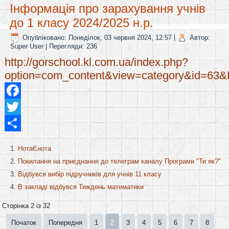
Інформація про зарахування учнів
до 1 класу 2024/2025 н.р.
Опубліковано: Понеділок, 03 червня 2024, 12:57
|
Автор:
Super User
| Перегляди: 236
http://gorschool.kl.com.ua/index.php?
option=com_content&view=category&id=63&
Facebook
Twitter
Share
НотаЄнота
Покилання на приєднання до телеграм каналу Програми "Ти як?"
Відбувся вибір підручників для учнів 11 класу
В закладі відбувся Тиждень математики
Сторінка 2 із 32
Початок
Попередня
1
2
3
4
5
6
7
8