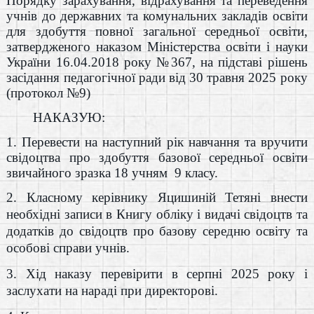
Порядку зарахування, відрахування та переведення
учнів до державних та комунальних закладів освіти
для здобуття повної загальної середньої освіти,
затвердженого наказом Міністерства освіти і науки
України 16.04.2018 року №367, на підставі рішень
засідання педагогічної ради від 30 травня 2025 року
(протокол №9)
НАКАЗУЮ:
1. Перевести на наступний рік навчання та вручити
свідоцтва про здобуття базової середньої освіти
звичайного зразка 18 учням 9 класу.
2. Класному керівнику Яцишиній Тетяні внести
необхідні записи в
Книгу обліку і видачі свідоцтв та
додатків до свідоцтв про базову середню освіту та
особові справи учнів.
3. Хід наказу перевірити в серпні 2025 року і
заслухати на нараді при директорові.