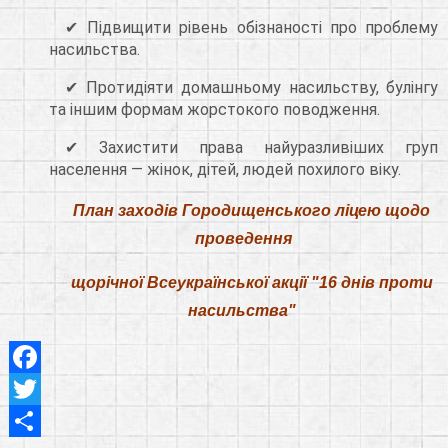
✔ Підвищити рівень обізнаності про проблему
насильства.
✔ Протидіяти домашньому насильству, булінгу
та іншим формам жорстокого поводження.
✔ Захистити права найуразливіших груп
населення — жінок, дітей, людей похилого віку.
План заходів Городищенського ліцею щодо
проведення
щорічної Всеукраїнської
акції "16 днів проти
насильства"
Facebook
Twitter
Share