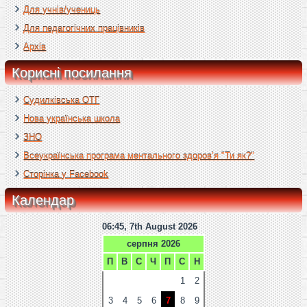
Для учнів/учениць
Для педагогічних працівників
Архів
Корисні посилання
Судилківська ОТГ
Нова українська школа
ЗНО
Всеукраїнська програма ментального здоров’я "Ти як?"
Сторінка у Facebook
Календар
06:45, 7th August 2026
серпня 2026
П
В
С
Ч
П
С
Н
1
2
3
4
5
6
7
8
9