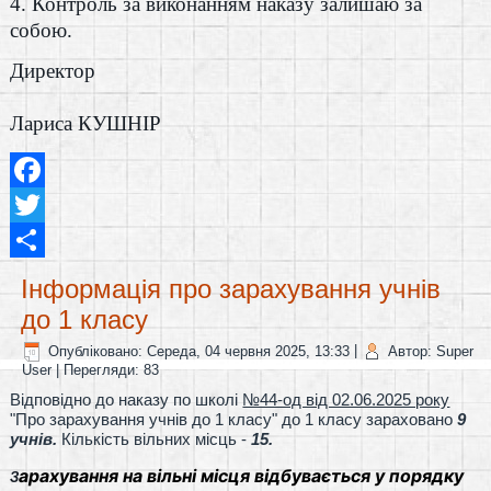
4. Контроль за виконанням наказу залишаю за
собою.
Директо
Лариса КУШНІР
Facebook
Twitter
Share
Інформація про зарахування учнів
до 1 класу
Опубліковано: Середа, 04 червня 2025, 13:33
|
Автор: Super
User
| Перегляди: 83
Відповідно до наказу по школі
№44-од від 02.06.2025 року
"Про зарахування учнів до 1 класу" до 1 класу зараховано
9
учнів.
Кількість вільних місць -
15.
арахування на вільні місця відбувається у порядку
З