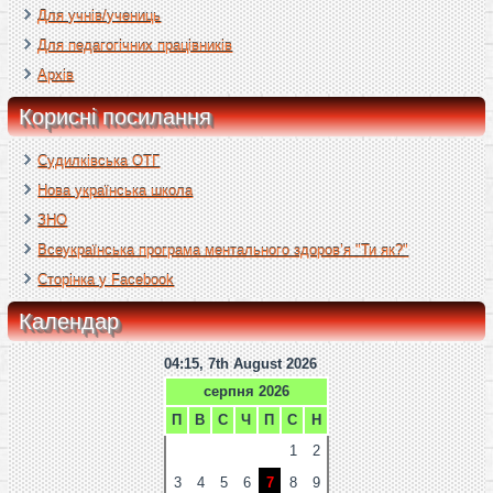
Для учнів/учениць
Для педагогічних працівників
Архів
Корисні посилання
Судилківська ОТГ
Нова українська школа
ЗНО
Всеукраїнська програма ментального здоров’я "Ти як?"
Сторінка у Facebook
Календар
04:15, 7th August 2026
серпня 2026
П
В
С
Ч
П
С
Н
1
2
3
4
5
6
7
8
9