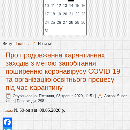
10
11
12
13
14
15
16
17
18
19
20
21
22
23
24
25
26
27
28
29
30
31
Ви тут:
Головна
Новини
Про продовження карантинних
заходів з метою запобігання
поширенню коронавірусу COVID-19
та організацію освітнього процесу
під час карантину
Опубліковано: П'ятниця, 08 травня 2020, 11:51
|
Автор: Super
User
| Перегляди: 298
№ 50-од від  08.05.2020 р.
Наказ
Facebook