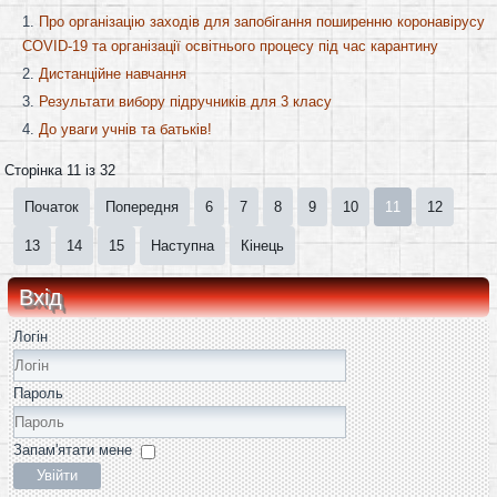
Про організацію заходів для запобігання поширенню коронавірусу
COVID-19 та організації освітнього процесу під час карантину
Дистанційне навчання
Результати вибору підручників для 3 класу
До уваги учнів та батьків!
Сторінка 11 із 32
Початок
Попередня
6
7
8
9
10
11
12
13
14
15
Наступна
Кінець
Вхід
Логін
Пароль
Запам'ятати мене
Увійти